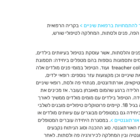
להתמחויות ברפואת שיניים >
בקריה הרפואית
הפה, פנים ולסתות, המחלקה לטיפולי שורש,
ים והלסתות, אשר עוסקת בטיפול בעיוותים בילדים,
ומים ותסמונות נוספות בהם מטפלים ביחידה: תסמונת
דאון, Hemifacial microsomia, תסמונת גולדנהר, תסמונתtreacher collins ועוד. הטיפול במומי פנים מולדים אלה
שיניים וכן מקצועות עזר נוספים: רופאי ילדים,
טיקאים, אורתודונטים, מנתחי פה ולסת, רופאי שיניים
 הלידה ברגע שהמום מאובחן בעובר. אז מכינים את
. הטיפול בילדים עם מומים מולדים ממשיך לאורך
כל שלבי הגדילה וההתפתחות של הילד ועד לסיום תהליך הגדילה בגיל 18. קיימים פרוטוקלים טיפוליים מובנים לשלבי
חידה גם במטופלים מבוגרים עם עיוותים מולדים או
אורתוגנטיים >
. במסגרת היחידה עוברים המטופלים
האורתוגנטי. סוג ההכנה וסוג הניתוח נקבעים
נטיה ובין המחלקה לכירורגיה פה ולסתות. לאחר