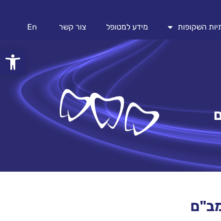
מידע למטופל
צור קשר
En
פתח
ם
מב"ם