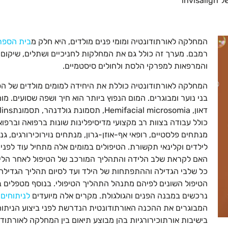
inv
המחלקה לאורתודונטיה ומומי פנים מולדים, היא חלק מ
בית הספר 
רמבם. מערך זה כולל גם את המחלקות לחניכיים ושתלים, שיקום 
והמרפאות למפרקי הלסת ולחולים סיסטמיים.
המחלקה לאורתודונטיה כוללת את היחידה למומים מולדים של הפנ
בני נוער ומבוגרים. המום הנפוץ ביותר הוא חיך ושפה שסועים. מ
כולל עבודה בצוות רב מקצועי מדיסיפלינות שונות ברפואה וברפואת 
מנתחים פלסטיים, רופאי אף-אוזן-גרון, מנתחים נוירוכירורגים, גנ
לילדים וקלינאי תקשורת. הטיפולים במומים אלה מתחיל עוד לפני
האם לקראת שלב הלידה והתהליך המורכב של הטיפול לאחר הלידה
הטיפול השונים לפיהם מתנהל התהליך הטיפולי. בנוסף מטפלים בי
נרכשים במבנה הפנים והגולגולת. מקרים אלה מיועדים
לניתוחים 
המבוגרים את ההכנה האורתודונטית הנדרשת לפני ביצוע הניתוח 
בישיבות אורתוכירורגיות בהן מבוצע תיאום בין המחלקה לאורתודו