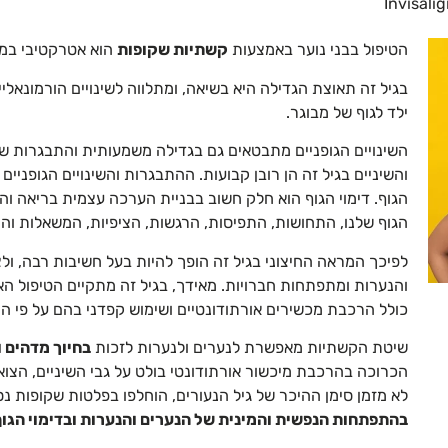
הטיפול בבני נוער באמצעות
קשתיות שקופות
הוא אטרקטיבי במי
בגיל זה תאוצת הגדילה היא בשיאה, ומתלווה לשינויים הורמונאל
ילד לגוף של מבוגר.
השינויים הגופניים מתבטאים גם בגדילה משמעותית והתבגרות ש
והשיניים בגיל זה הן רובן קבועות. ההתבגרות והשינויים הגופניי
הגוף. דימוי הגוף הוא חלק חשוב בבניית הערכה עצמית בריאה והת
הגוף שלנו, התחושות, התפיסות, הרגשות, הציפיות, המשאלות והה
לפיכך המראה החיצוני בגיל זה הופך להיות בעל חשיבות רבה, 
והנערות ומתפתחות חברויות. מאידך, בגיל זה מתקיים הטיפול האו
כולל הרכבת מכשירים אורתודונטיים ושימוש קפדני בהם על פי הנ
שיטת הקשתיות מאפשרת לנערים ולנערות לזכות
בחיוך מדהים 
הכרוכה בהרכבת מיכשור אורתודונטי בולט על גבי השיניים, הצו
לא מזמן סימן ההיכר של גיל הנעורים, הוחלפו בפלטות שקופות 
בהתפתחות הנפשית והמינית של הנערים והנערות ובדימוי הגו