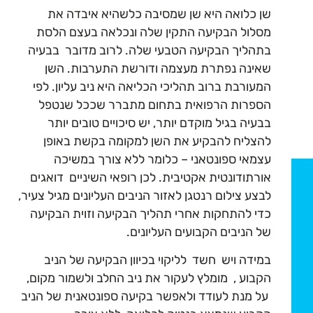
שן כלואה היא שן שמסיבה כלשהיא איבדה את
מסלול הבקיעה התקין שלה ונכלאה בעצם הלסת
בתהליך הבקיעה הטבעי שלה. לרוב מדובר בבעיה
שאינה נפתרת מעצמה ודורשת התערבות. השן
המעורבת ברוב תהליכי הכליאה היא ניב עליון. לפי
הספרות הרפואית בתחום מתברר שככל שנטפל
בבעיה בגיל מוקדם יותר, יש סיכויים טובים יותר
להצליח להבקיע את השן למקומה בקשת באופן
עצמאי ספונטאני – כלומר ללא צורך במשיכה
אורתודונטית אקטיבית. לכן רופאי השיניים דואגים
לבצע צילום רנטגן לאזור הניבים העליונים מגיל צעיר,
כדי להתחקות אחרי תהליך הבקיעה וזוית הבקיעה
של הניבים הקבועים העליונים.
במידה ויש חשד לליקוי בכיוון הבקיעה של הניב
הקבוע , מומלץ לעקור את ניב החלב ולשמור מקום,
על מנת לעודד ולאפשר בקיעה ספונטאנית של הניב